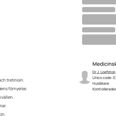
Medicinsk
Dr J. Loefstop
Unico code: 0
ch tretinoin.
Husläkare
ens förnyelse.
Kontrollerades
kvällen.
mar.
ion.