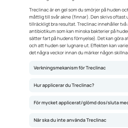
Treclinac är en gel som du smörjer på huden oc
måttlig till svår akne (finnar). Den skrivs oftas
tillräckligt bra resultat. Treclinac innehåller t
antibiotikum som kan minska bakterier på hude
sätter fart på hudens förnyelse). Det kan göra a
och att huden ser lugnare ut. Effekten kan varie
det några veckor innan du märker någon skillna
Verkningsmekanism för Treclinac
Den här gelen funkar genom att klindamycin
Hur applicerar du Treclinac?
huden som orsakar akne. Tretinoin gör att h
till att hålla porerna öppna. Tillsammans ka
För mycket applicerat/glömd dos/sluta me
inflammation och finnar. Din hud kan bli jäm
resultatet inte är samma för alla och att det 
förbättring.
När ska du inte använda Treclinac