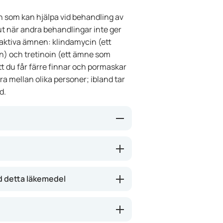
h som kan hjälpa vid behandling av
t ut när andra behandlingar inte ger
vå aktiva ämnen: klindamycin (ett
n) och tretinoin (ett ämne som
tt du får färre finnar och pormaskar
ra mellan olika personer; ibland tar
d.
 kan minska mängden bakterier på
uden förnyas snabbare och hjälper
n de här ämnena minska
d detta läkemedel
nare och lugnare. Kom ihåg att
kan ta ett tag innan du ser någon