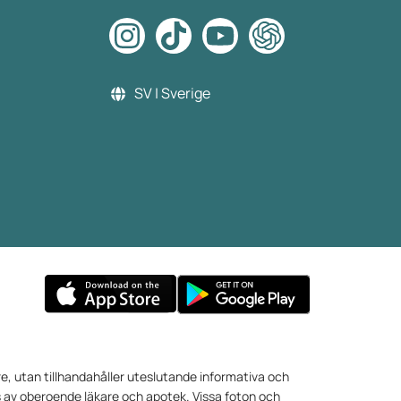
SV | Sverige
e, utan tillhandahåller uteslutande informativa och
s av oberoende läkare och apotek. Vissa foton och