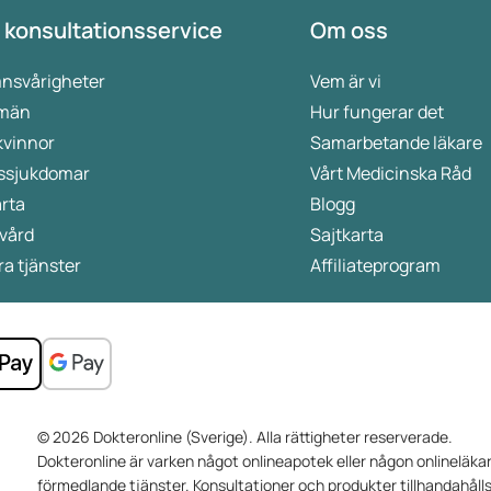
 konsultationsservice
Om oss
nsvårigheter
Vem är vi
 män
Hur fungerar det
kvinnor
Samarbetande läkare
ssjukdomar
Vårt Medicinska Råd
rta
Blogg
vård
Sajtkarta
a tjänster
Affiliateprogram
© 2026 Dokteronline (Sverige). Alla rättigheter reserverade.
Dokteronline är varken något onlineapotek eller någon onlineläkar
förmedlande tjänster. Konsultationer och produkter tillhandahåll