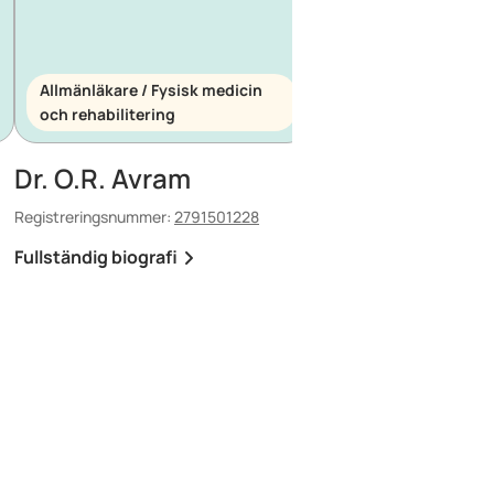
Allmänläkare / Fysisk medicin
och rehabilitering
Allmänläkare / Akutm
Dr. O.R. Avram
Dr. E. Maescu
Registreringsnummer:
2791501228
Registreringsnummer:
88
Fullständig biografi
Fullständig biografi