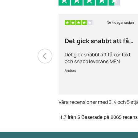
för 4 dagar sedan
Det gick snabbt att få
kontakt och…
Det gick snabbt att få kontakt
och snabb leverans.MEN
priserna är alldeles för höga på
Anders
läkemedlen, så jag kommer
med all säkerhet inte vara
kund länge till.
Våra recensioner med 3, 4 och 5 stj
4.7
från 5
Baserade på
2065 recens