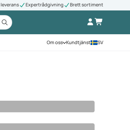
leverans
Expertrådgivning
Brett sortiment
Om oss
Kundtjänst
SV
Öppna menyn