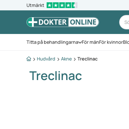
Utmärkt
Titta på behandlingarna
För män
För kvinnor
Bl
Öppna menyn
Hudvård
Akne
Treclinac
Treclinac