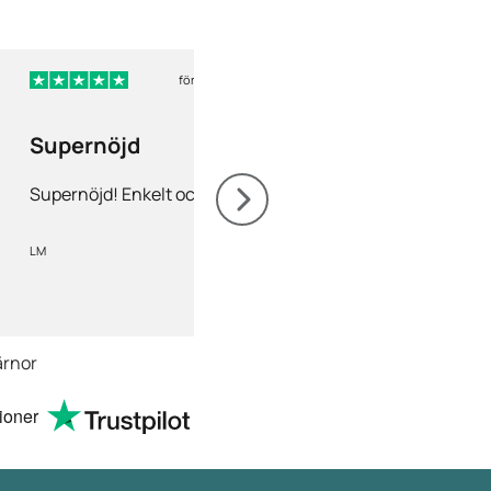
för 5 dagar sedan
för 
Supernöjd
Nöjd
Supernöjd! Enkelt och snabbt
Nöjd! Gärna rekomm
LM
Mia Olofsson
ärnor
ioner