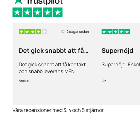
för 2 dagar sedan
Det gick snabbt att få
Supernöjd
kontakt och…
Det gick snabbt att få kontakt
Supernöjd! Enkel
och snabb leverans.MEN
priserna är alldeles för höga på
Anders
LM
läkemedlen, så jag kommer
med all säkerhet inte vara
kund länge till.
Våra recensioner med 3, 4 och 5 stjärnor