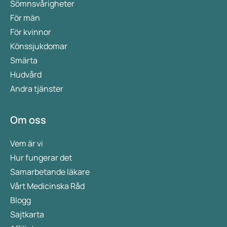
Sömnsvårigheter
För män
För kvinnor
Könssjukdomar
Smärta
Hudvård
Andra tjänster
Om oss
Vem är vi
Hur fungerar det
Samarbetande läkare
Vårt Medicinska Råd
Blogg
Sajtkarta