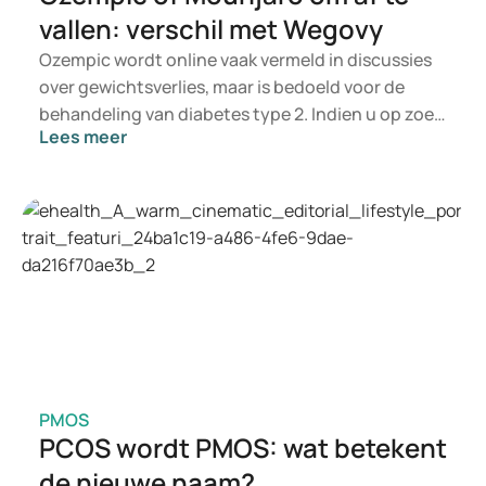
vallen: verschil met Wegovy
Ozempic wordt online vaak vermeld in discussies
over gewichtsverlies, maar is bedoeld voor de
behandeling van diabetes type 2. Indien u op zoek
Lees meer
bent naar een behandeling voor
gewichtsbeheersing, komen eerder
geneesmiddelen zoals Mounjaro en Wegovy in
aanmerking. Welke behandeling voor u geschikt is,
wordt door een arts beoordeeld op basis van uw
gezondheidstoestand, BMI en medicatiegebruik.
PMOS
PCOS wordt PMOS: wat betekent
de nieuwe naam?