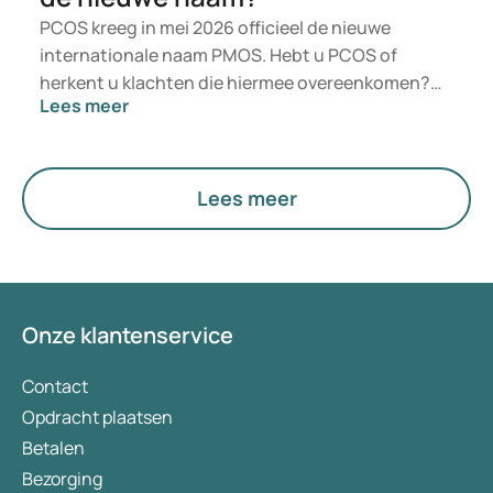
PCOS kreeg in mei 2026 officieel de nieuwe
internationale naam PMOS. Hebt u PCOS of
herkent u klachten die hiermee overeenkomen?
Lees meer
Medisch gezien verandert er voorlopig niets. De
nieuwe term legt echter meer nadruk op
hormonen, stofwisseling en de werking van de
eierstokken.
Lees meer
Onze klantenservice
Contact
Opdracht plaatsen
Betalen
Bezorging