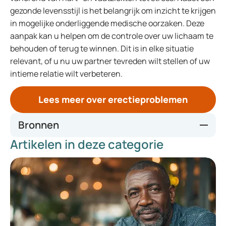
gezonde levensstijl is het belangrijk om inzicht te krijgen
in mogelijke onderliggende medische oorzaken. Deze
aanpak kan u helpen om de controle over uw lichaam te
behouden of terug te winnen. Dit is in elke situatie
relevant, of u nu uw partner tevreden wilt stellen of uw
intieme relatie wilt verbeteren.
Lees meer over erectieproblemen
Bronnen
Artikelen in deze categorie
Association of Diet With Erectile Dysfunction Among Men
in the Health Professionals Follow-up Study | Urology |
JAMA Network Open | JAMA Network
Plant-Based Diet and Erectile Dysfunction: A Narrative
Review - ScienceDirect
Natural Remedies for Erectile Dysfunction (ED)
Endothelial Dysfunction, Erectile Deficit and