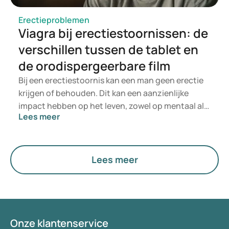
Erectieproblemen
Viagra bij erectiestoornissen: de
verschillen tussen de tablet en
de orodispergeerbare film
Bij een erectiestoornis kan een man geen erectie
krijgen of behouden. Dit kan een aanzienlijke
impact hebben op het leven, zowel op mentaal als
Lees meer
op fysiek vlak. Aanpassingen in de levensstijl
kunnen helpen, maar er zijn ook geneesmiddelen
beschikbaar om erectieproblemen te behandelen,
zoals Viagra. Voor veel mannen spelen relationele
Lees meer
factoren, zoals intimiteit en de tevredenheid van
de partner, een rol bij de overweging om
erectiemedicatie te gebruiken. Maar wat past nu
het best bij uw situatie? Hier bespreken we de
verschillende toedieningsvormen van dit
Onze klantenservice