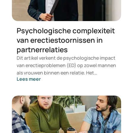
Psychologische complexiteit
van erectiestoornissen in
partnerrelaties
Dit artikel verkent de psychologische impact
van erectieproblemen (ED) op zowel mannen
als vrouwen binnen een relatie. Het
Lees meer
onderzoekt hoe relaties, gebaseerd op
toewijding, communicatie, eerlijkheid,
verantwoordelijkheid en kwetsbaarheid,
worden beïnvloed wanneer seksuele
intimiteit wordt getroffen door ED. Lees
verder voor inzichten en praktische
oplossingen om deze uitdagingen samen
aan te pakken.