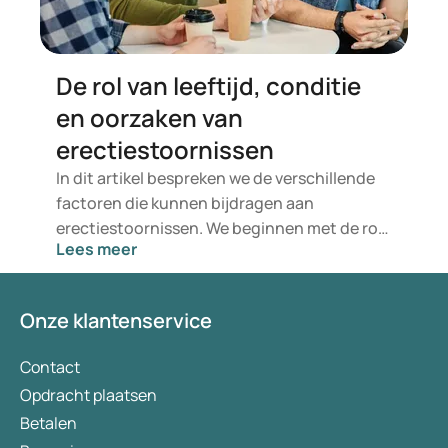
De rol van leeftijd, conditie
en oorzaken van
erectiestoornissen
In dit artikel bespreken we de verschillende
factoren die kunnen bijdragen aan
erectiestoornissen. We beginnen met de rol
Lees meer
van leeftijd en de conditie van de aderen bij
het ontstaan van erectieproblemen.
Vervolgens gaan we dieper in op de mogelijke
Onze klantenservice
lichamelijke en psychische oorzaken van
erectiestoornissen.
Contact
Opdracht plaatsen
Betalen